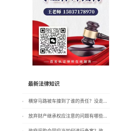
15037178970
最新法律知识
横穿马路被车撞到了谁的责任？没走斑
政府采
马线被撞担责多少？
查供应商
放弃财产继承权应注意的问题有哪些？
政府采
放弃继承权的意思表示没有效力吗？
一般采用
政府采购合同应当如何进行备案？政府
政府采