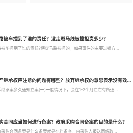
路被车撞到了谁的责任？没走斑马线被撞担责多少？
被车撞到了谁的责任?横穿马路被撞的，如果事件的主要过错方...
放弃财产继承权应注意的问题有哪些？放弃继承权的意思表示没有效力吗？
继承案多久通知立案(一)一般情况下，会在1-2个月左右有所通...
购合同应当如何进行备案？政府采购合同备案的目的是什么？
府采购合同备案是什么备案就是存档备查，由采购人报送同级政...