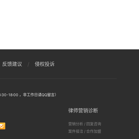
反馈建议
侵权投诉
:30-18:00 ，非工作日请QQ留言）
律师营销诊断
营销分析
/
回复咨询
案件接洽
/
合作加盟